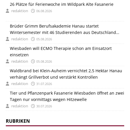
26 Plätze für Ferienwoche im Wildpark Alte Fasanerie
redaktion
06.08.2026
Brüder Grimm Berufsakademie Hanau startet
Wintersemester mit 46 Studierenden aus Deutschland
und Italien
redaktion
05.08.2026
Wiesbaden will ECMO Therapie schon am Einsatzort
einsetzen
redaktion
05.08.2026
Waldbrand bei Klein-Auheim vernichtet 2,5 Hektar Hanau
verhängt Grillverbot und verstärkt Kontrollen
redaktion
31.07.2026
Tier und Pflanzenpark Fasanerie Wiesbaden öffnet an zwei
Tagen nur vormittags wegen Hitzewelle
redaktion
30.07.2026
RUBRIKEN