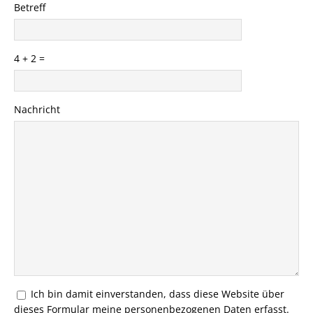
Betreff
4 + 2 =
Please
Please
Nachricht
ignore
ignore
this
this
field
field
Ich bin damit einverstanden, dass diese Website über
dieses Formular meine personenbezogenen Daten erfasst.