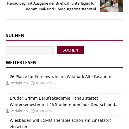
Hanau beginnt Ausgabe der Briefwahlunterlagen für
Kommunal- und Oberbürgermeisterwahl
SUCHEN
SUCHEN
WEITERLESEN
26 Plätze für Ferienwoche im Wildpark Alte Fasanerie
redaktion
06.08.2026
Brüder Grimm Berufsakademie Hanau startet
Wintersemester mit 46 Studierenden aus Deutschland
und Italien
redaktion
05.08.2026
Wiesbaden will ECMO Therapie schon am Einsatzort
einsetzen