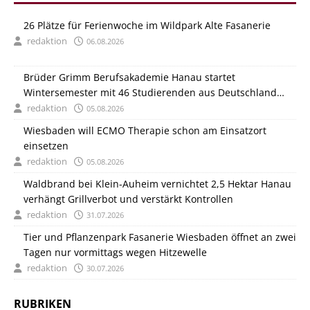
26 Plätze für Ferienwoche im Wildpark Alte Fasanerie
redaktion
06.08.2026
Brüder Grimm Berufsakademie Hanau startet
Wintersemester mit 46 Studierenden aus Deutschland
und Italien
redaktion
05.08.2026
Wiesbaden will ECMO Therapie schon am Einsatzort
einsetzen
redaktion
05.08.2026
Waldbrand bei Klein-Auheim vernichtet 2,5 Hektar Hanau
verhängt Grillverbot und verstärkt Kontrollen
redaktion
31.07.2026
Tier und Pflanzenpark Fasanerie Wiesbaden öffnet an zwei
Tagen nur vormittags wegen Hitzewelle
redaktion
30.07.2026
RUBRIKEN