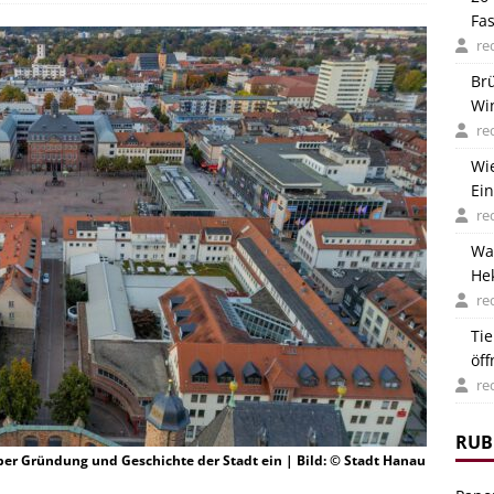
Fa
re
Br
Wi
Deu
re
Wi
Ein
re
Wa
He
ver
re
Ti
öf
Hit
re
RUB
er Gründung und Geschichte der Stadt ein | Bild: © Stadt Hanau