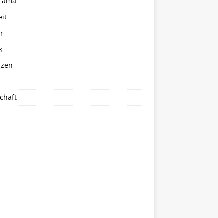
rama
eit
r
k
nzen
t
chaft