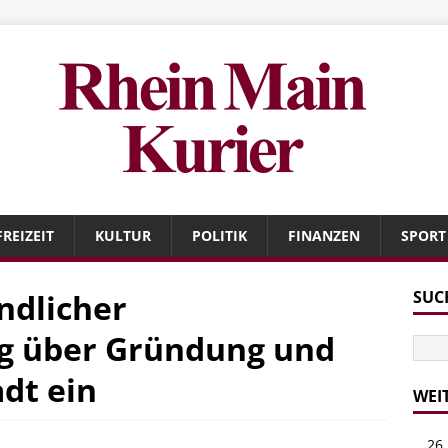
FREIZEIT
KULTUR
POLITIK
FINANZEN
SPORT
ndlicher
SUC
g über Gründung und
dt ein
WEI
26 