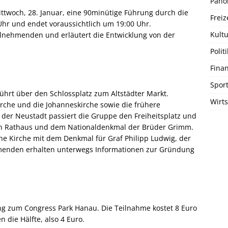
Pano
ittwoch, 28. Januar, eine 90minütige Führung durch die
Freiz
Uhr und endet voraussichtlich um 19:00 Uhr.
Kultu
eilnehmenden und erläutert die Entwicklung von der
Politi
Fina
Spor
ührt über den Schlossplatz zum Altstädter Markt.
Wirts
rche und die Johanneskirche sowie die frühere
 der Neustadt passiert die Gruppe den Freiheitsplatz und
en Rathaus und dem Nationaldenkmal der Brüder Grimm.
che Kirche mit dem Denkmal für Graf Philipp Ludwig, der
ehmenden erhalten unterwegs Informationen zur Gründung
ng zum Congress Park Hanau. Die Teilnahme kostet 8 Euro
 die Hälfte, also 4 Euro.