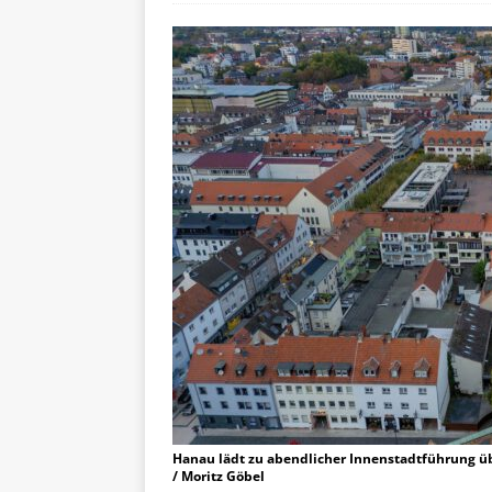
Hanau lädt zu abendlicher Innenstadtführung üb
/ Moritz Göbel