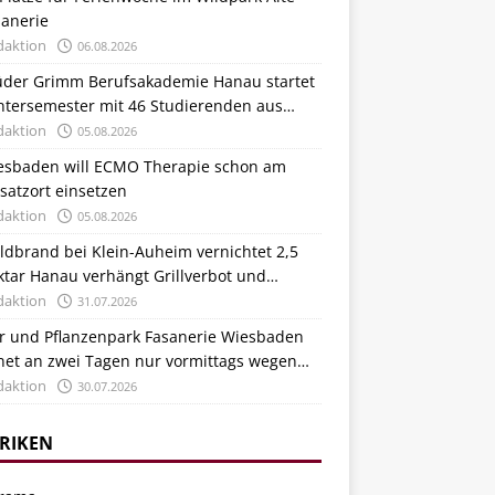
sanerie
daktion
06.08.2026
üder Grimm Berufsakademie Hanau startet
ntersemester mit 46 Studierenden aus
tschland und Italien
daktion
05.08.2026
esbaden will ECMO Therapie schon am
satzort einsetzen
daktion
05.08.2026
ldbrand bei Klein-Auheim vernichtet 2,5
ktar Hanau verhängt Grillverbot und
stärkt Kontrollen
daktion
31.07.2026
er und Pflanzenpark Fasanerie Wiesbaden
fnet an zwei Tagen nur vormittags wegen
zewelle
daktion
30.07.2026
RIKEN