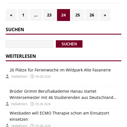
«
1
…
23
24
25
26
»
SUCHEN
SUCHEN
WEITERLESEN
26 Plätze für Ferienwoche im Wildpark Alte Fasanerie
redaktion
06.08.2026
Brüder Grimm Berufsakademie Hanau startet
Wintersemester mit 46 Studierenden aus Deutschland
und Italien
redaktion
05.08.2026
Wiesbaden will ECMO Therapie schon am Einsatzort
einsetzen
redaktion
05.08.2026