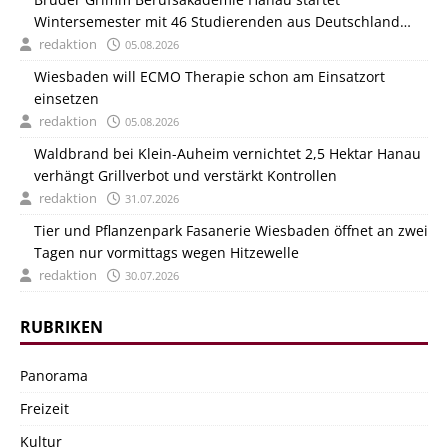
Wintersemester mit 46 Studierenden aus Deutschland
und Italien
redaktion
05.08.2026
Wiesbaden will ECMO Therapie schon am Einsatzort
einsetzen
redaktion
05.08.2026
Waldbrand bei Klein-Auheim vernichtet 2,5 Hektar Hanau
verhängt Grillverbot und verstärkt Kontrollen
redaktion
31.07.2026
Tier und Pflanzenpark Fasanerie Wiesbaden öffnet an zwei
Tagen nur vormittags wegen Hitzewelle
redaktion
30.07.2026
RUBRIKEN
Panorama
Freizeit
Kultur