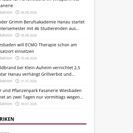
sanerie
daktion
06.08.2026
üder Grimm Berufsakademie Hanau startet
ntersemester mit 46 Studierenden aus
tschland und Italien
daktion
05.08.2026
esbaden will ECMO Therapie schon am
satzort einsetzen
daktion
05.08.2026
ldbrand bei Klein-Auheim vernichtet 2,5
ktar Hanau verhängt Grillverbot und
stärkt Kontrollen
daktion
31.07.2026
er und Pflanzenpark Fasanerie Wiesbaden
fnet an zwei Tagen nur vormittags wegen
zewelle
daktion
30.07.2026
RIKEN