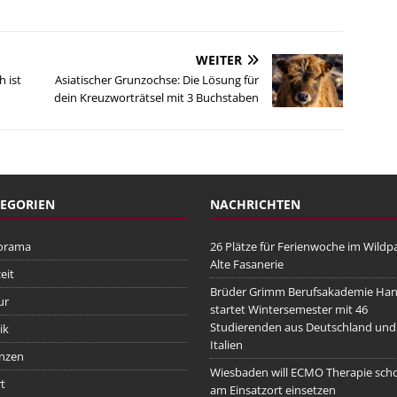
WEITER
 ist
Asiatischer Grunzochse: Die Lösung für
dein Kreuzworträtsel mit 3 Buchstaben
EGORIEN
NACHRICHTEN
orama
26 Plätze für Ferienwoche im Wildp
Alte Fasanerie
eit
Brüder Grimm Berufsakademie Ha
ur
startet Wintersemester mit 46
Studierenden aus Deutschland und
ik
Italien
nzen
Wiesbaden will ECMO Therapie sch
t
am Einsatzort einsetzen