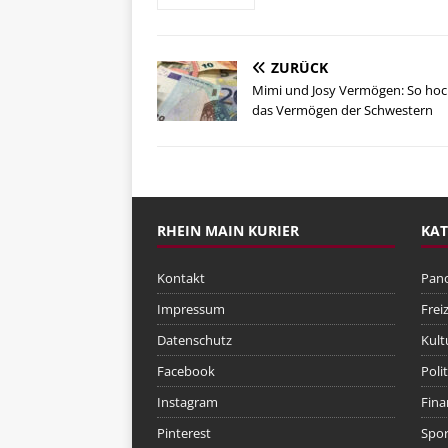
ZURÜCK
Mimi und Josy Vermögen: So hoch
das Vermögen der Schwestern
RHEIN MAIN KURIER
KAT
Kontakt
Pan
Impressum
Freiz
Datenschutz
Kult
Facebook
Polit
Instagram
Fina
Pinterest
Spor