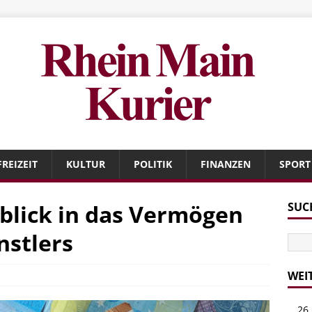
FREIZEIT
KULTUR
POLITIK
FINANZEN
SPORT
nblick in das Vermögen
SUC
stlers
WEI
26 