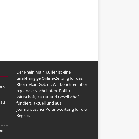
Der Rhein Main Kurier ist eine
unabhängige Online-Zeitung für das
Rhein-Main-Gebiet. Wir berichten über
ark
regionale Nachrichten, Politik,
Wirtschaft, Kultur und Gesellschaft –
nau
fundiert, aktuell und aus
journalistischer Verantwortung für die
Region.
on