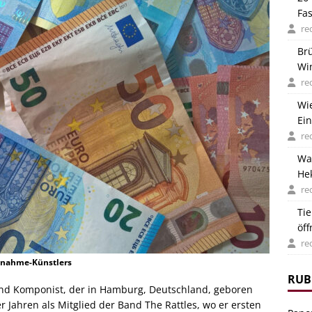
Fa
re
Br
Wi
Deu
re
Wi
Ein
re
Wa
He
ver
re
Ti
öf
Hit
re
usnahme-Künstlers
RUB
r und Komponist, der in Hamburg, Deutschland, geboren
 Jahren als Mitglied der Band The Rattles, wo er ersten