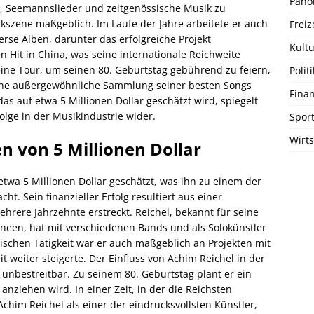
Pano
t, Seemannslieder und zeitgenössische Musik zu
ikszene maßgeblich. Im Laufe der Jahre arbeitete er auch
Freiz
erse Alben, darunter das erfolgreiche Projekt
Kultu
 Hit in China, was seine internationale Reichweite
 eine Tour, um seinen 80. Geburtstag gebührend zu feiern,
Politi
eine außergewöhnliche Sammlung seiner besten Songs
Fina
s auf etwa 5 Millionen Dollar geschätzt wird, spiegelt
olge in der Musikindustrie wider.
Spor
Wirts
 von 5 Millionen Dollar
twa 5 Millionen Dollar geschätzt, was ihn zu einem der
. Sein finanzieller Erfolg resultiert aus einer
hrere Jahrzehnte erstreckt. Reichel, bekannt für seine
neen, hat mit verschiedenen Bands und als Solokünstler
lischen Tätigkeit war er auch maßgeblich an Projekten mit
it weiter steigerte. Der Einfluss von Achim Reichel in der
unbestreitbar. Zu seinem 80. Geburtstag plant er ein
 anziehen wird. In einer Zeit, in der die Reichsten
Achim Reichel als einer der eindrucksvollsten Künstler,