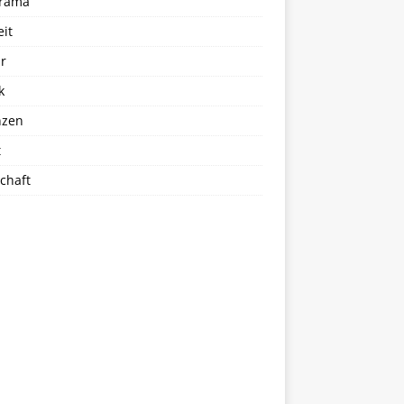
rama
eit
r
k
nzen
t
chaft