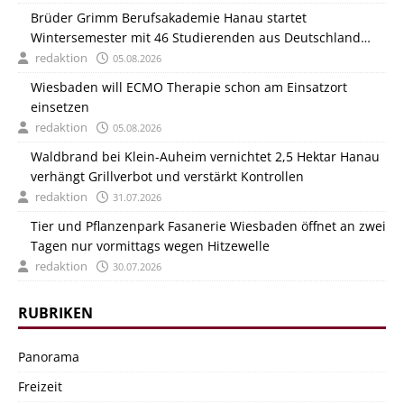
Brüder Grimm Berufsakademie Hanau startet
Wintersemester mit 46 Studierenden aus Deutschland
und Italien
redaktion
05.08.2026
Wiesbaden will ECMO Therapie schon am Einsatzort
einsetzen
redaktion
05.08.2026
Waldbrand bei Klein-Auheim vernichtet 2,5 Hektar Hanau
verhängt Grillverbot und verstärkt Kontrollen
redaktion
31.07.2026
Tier und Pflanzenpark Fasanerie Wiesbaden öffnet an zwei
Tagen nur vormittags wegen Hitzewelle
redaktion
30.07.2026
RUBRIKEN
Panorama
Freizeit