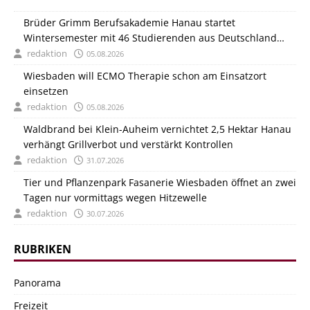
Brüder Grimm Berufsakademie Hanau startet
Wintersemester mit 46 Studierenden aus Deutschland
und Italien
redaktion
05.08.2026
Wiesbaden will ECMO Therapie schon am Einsatzort
einsetzen
redaktion
05.08.2026
Waldbrand bei Klein-Auheim vernichtet 2,5 Hektar Hanau
verhängt Grillverbot und verstärkt Kontrollen
redaktion
31.07.2026
Tier und Pflanzenpark Fasanerie Wiesbaden öffnet an zwei
Tagen nur vormittags wegen Hitzewelle
redaktion
30.07.2026
RUBRIKEN
Panorama
Freizeit