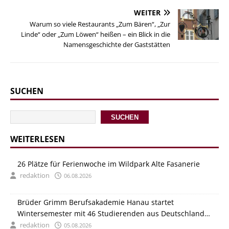
WEITER
Warum so viele Restaurants „Zum Bären“, „Zur
Linde“ oder „Zum Löwen“ heißen – ein Blick in die
Namensgeschichte der Gaststätten
SUCHEN
SUCHEN
WEITERLESEN
26 Plätze für Ferienwoche im Wildpark Alte Fasanerie
redaktion
06.08.2026
Brüder Grimm Berufsakademie Hanau startet
Wintersemester mit 46 Studierenden aus Deutschland
und Italien
redaktion
05.08.2026