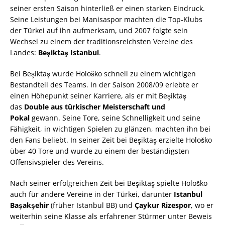
seiner ersten Saison hinterließ er einen starken Eindruck.
Seine Leistungen bei Manisaspor machten die Top-Klubs
der Türkei auf ihn aufmerksam, und 2007 folgte sein
Wechsel zu einem der traditionsreichsten Vereine des
Landes:
Beşiktaş Istanbul
.
Bei Beşiktaş wurde Hološko schnell zu einem wichtigen
Bestandteil des Teams. In der Saison 2008/09 erlebte er
einen Höhepunkt seiner Karriere, als er mit Beşiktaş
das
Double aus türkischer Meisterschaft und
Pokal
gewann. Seine Tore, seine Schnelligkeit und seine
Fähigkeit, in wichtigen Spielen zu glänzen, machten ihn bei
den Fans beliebt. In seiner Zeit bei Beşiktaş erzielte Hološko
über 40 Tore und wurde zu einem der beständigsten
Offensivspieler des Vereins.
Nach seiner erfolgreichen Zeit bei Beşiktaş spielte Hološko
auch für andere Vereine in der Türkei, darunter
Istanbul
Başakşehir
(früher Istanbul BB) und
Çaykur Rizespor
, wo er
weiterhin seine Klasse als erfahrener Stürmer unter Beweis