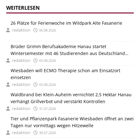
WEITERLESEN
26 Plätze für Ferienwoche im Wildpark Alte Fasanerie
redaktion
06.08.2026
Brüder Grimm Berufsakademie Hanau startet
Wintersemester mit 46 Studierenden aus Deutschland
und Italien
redaktion
05.08.2026
Wiesbaden will ECMO Therapie schon am Einsatzort
einsetzen
redaktion
05.08.2026
Waldbrand bei Klein-Auheim vernichtet 2,5 Hektar Hanau
verhängt Grillverbot und verstärkt Kontrollen
redaktion
31.07.2026
Tier und Pflanzenpark Fasanerie Wiesbaden öffnet an zwei
Tagen nur vormittags wegen Hitzewelle
redaktion
30.07.2026