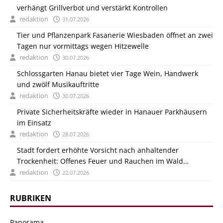
verhängt Grillverbot und verstärkt Kontrollen
redaktion
31.07.2026
Tier und Pflanzenpark Fasanerie Wiesbaden öffnet an zwei
Tagen nur vormittags wegen Hitzewelle
redaktion
30.07.2026
Schlossgarten Hanau bietet vier Tage Wein, Handwerk
und zwölf Musikauftritte
redaktion
30.07.2026
Private Sicherheitskräfte wieder in Hanauer Parkhäusern
im Einsatz
redaktion
28.07.2026
Stadt fordert erhöhte Vorsicht nach anhaltender
Trockenheit: Offenes Feuer und Rauchen im Wald
verboten
redaktion
22.07.2026
RUBRIKEN
Panorama