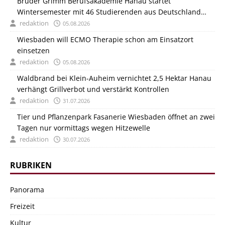
Brüder Grimm Berufsakademie Hanau startet
Wintersemester mit 46 Studierenden aus Deutschland
und Italien
redaktion
05.08.2026
Wiesbaden will ECMO Therapie schon am Einsatzort
einsetzen
redaktion
05.08.2026
Waldbrand bei Klein-Auheim vernichtet 2,5 Hektar Hanau
verhängt Grillverbot und verstärkt Kontrollen
redaktion
31.07.2026
Tier und Pflanzenpark Fasanerie Wiesbaden öffnet an zwei
Tagen nur vormittags wegen Hitzewelle
redaktion
30.07.2026
RUBRIKEN
Panorama
Freizeit
Kultur