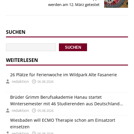
werden am 12. März getestet
SUCHEN
SUCHEN
WEITERLESEN
26 Plätze für Ferienwoche im Wildpark Alte Fasanerie
redaktion
06.08.2026
Brüder Grimm Berufsakademie Hanau startet
Wintersemester mit 46 Studierenden aus Deutschland
und Italien
redaktion
05.08.2026
Wiesbaden will ECMO Therapie schon am Einsatzort
einsetzen
redaktion
05.08.2026