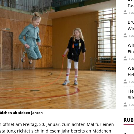
Fa
re
Br
Wi
Deu
re
Wi
Ein
re
Wa
He
ver
re
Ti
öf
Hit
re
ädchen ab sieben Jahren
RUB
öffnet am Freitag, 30. Januar, zum achten Mal für einen
staltung richtet sich in diesem Jahr bereits an Mädchen