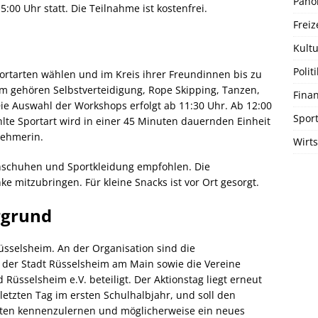
Pano
5:00 Uhr statt. Die Teilnahme ist kostenfrei.
Freiz
Kultu
Politi
tarten wählen und im Kreis ihrer Freundinnen bis zu
 gehören Selbstverteidigung, Rope Skipping, Tanzen,
Fina
Die Auswahl der Workshops erfolgt ab 11:30 Uhr. Ab 12:00
Spor
lte Sportart wird in einer 45 Minuten dauernden Einheit
nehmerin.
Wirts
nschuhen und Sportkleidung empfohlen. Die
e mitzubringen. Für kleine Snacks ist vor Ort gesorgt.
rgrund
üsselsheim. An der Organisation sind die
 der Stadt Rüsselsheim am Main sowie die Vereine
Rüsselsheim e.V. beteiligt. Der Aktionstag liegt erneut
etzten Tag im ersten Schulhalbjahr, und soll den
ten kennenzulernen und möglicherweise ein neues