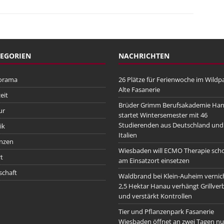
EGORIEN
NACHRICHTEN
orama
26 Plätze für Ferienwoche im Wildp
Alte Fasanerie
eit
Brüder Grimm Berufsakademie Ha
ur
startet Wintersemester mit 46
Studierenden aus Deutschland und
ik
Italien
nzen
Wiesbaden will ECMO Therapie sch
t
am Einsatzort einsetzen
schaft
Waldbrand bei Klein-Auheim vernic
2,5 Hektar Hanau verhängt Grillver
und verstärkt Kontrollen
Tier und Pflanzenpark Fasanerie
Wiesbaden öffnet an zwei Tagen nu