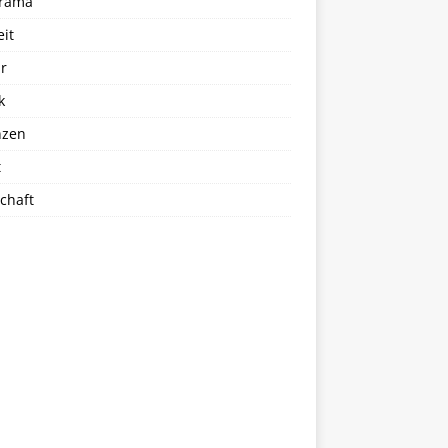
rama
eit
r
k
nzen
t
chaft