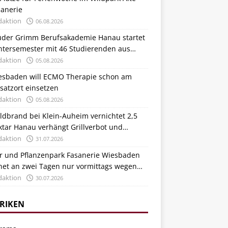
sanerie
daktion
06.08.2026
üder Grimm Berufsakademie Hanau startet
ntersemester mit 46 Studierenden aus
tschland und Italien
daktion
05.08.2026
esbaden will ECMO Therapie schon am
satzort einsetzen
daktion
05.08.2026
ldbrand bei Klein-Auheim vernichtet 2,5
ktar Hanau verhängt Grillverbot und
stärkt Kontrollen
daktion
31.07.2026
er und Pflanzenpark Fasanerie Wiesbaden
fnet an zwei Tagen nur vormittags wegen
zewelle
daktion
30.07.2026
RIKEN