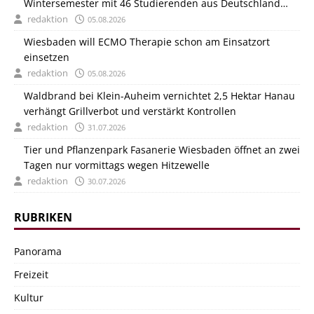
Wintersemester mit 46 Studierenden aus Deutschland
und Italien
redaktion
05.08.2026
Wiesbaden will ECMO Therapie schon am Einsatzort
einsetzen
redaktion
05.08.2026
Waldbrand bei Klein-Auheim vernichtet 2,5 Hektar Hanau
verhängt Grillverbot und verstärkt Kontrollen
redaktion
31.07.2026
Tier und Pflanzenpark Fasanerie Wiesbaden öffnet an zwei
Tagen nur vormittags wegen Hitzewelle
redaktion
30.07.2026
RUBRIKEN
Panorama
Freizeit
Kultur