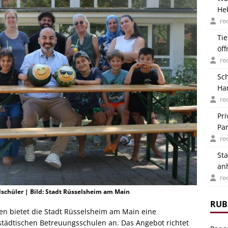
He
ver
re
Ti
öf
Hit
re
Sch
Ha
re
Pri
Pa
re
Sta
an
Ra
re
schüler | Bild: Stadt Rüsselsheim am Main
RUB
en bietet die Stadt Rüsselsheim am Main eine
städtischen Betreuungsschulen an. Das Angebot richtet