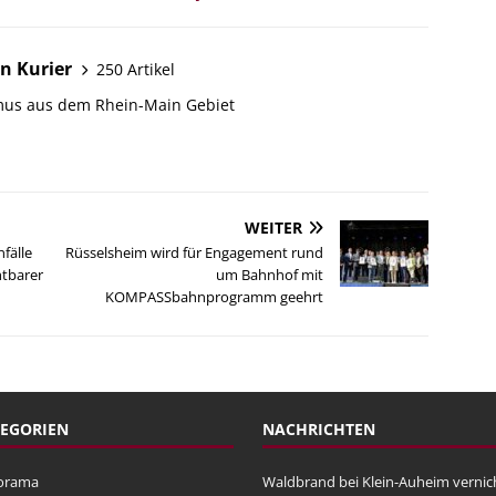
n Kurier
250 Artikel
mus aus dem Rhein-Main Gebiet
WEITER
fälle
Rüsselsheim wird für Engagement rund
htbarer
um Bahnhof mit
KOMPASSbahnprogramm geehrt
EGORIEN
NACHRICHTEN
orama
Waldbrand bei Klein-Auheim vernic