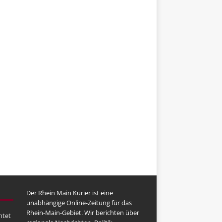
Der Rhein Main Kurier ist eine
unabhängige Online-Zeitung für das
Rhein-Main-Gebiet. Wir berichten über
htet