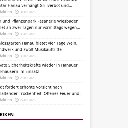
ktar Hanau verhängt Grillverbot und
stärkt Kontrollen
daktion
31.07.2026
er und Pflanzenpark Fasanerie Wiesbaden
fnet an zwei Tagen nur vormittags wegen
zewelle
daktion
30.07.2026
lossgarten Hanau bietet vier Tage Wein,
ndwerk und zwölf Musikauftritte
daktion
30.07.2026
vate Sicherheitskräfte wieder in Hanauer
rkhäusern im Einsatz
daktion
28.07.2026
dt fordert erhöhte Vorsicht nach
haltender Trockenheit: Offenes Feuer und
uchen im Wald verboten
daktion
22.07.2026
RIKEN