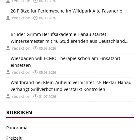
redaktion
06.08.2026
26 Plätze für Ferienwoche im Wildpark Alte Fasanerie
redaktion
06.08.2026
Brüder Grimm Berufsakademie Hanau startet
Wintersemester mit 46 Studierenden aus Deutschland
und Italien
redaktion
05.08.2026
Wiesbaden will ECMO Therapie schon am Einsatzort
einsetzen
redaktion
05.08.2026
Waldbrand bei Klein-Auheim vernichtet 2,5 Hektar Hanau
verhängt Grillverbot und verstärkt Kontrollen
redaktion
31.07.2026
RUBRIKEN
Panorama
Freizeit