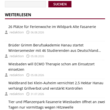
SUCHEN
WEITERLESEN
26 Plätze für Ferienwoche im Wildpark Alte Fasanerie
redaktion
06.08.2026
Brüder Grimm Berufsakademie Hanau startet
Wintersemester mit 46 Studierenden aus Deutschland
und Italien
redaktion
05.08.2026
Wiesbaden will ECMO Therapie schon am Einsatzort
einsetzen
redaktion
05.08.2026
Waldbrand bei Klein-Auheim vernichtet 2,5 Hektar Hanau
verhängt Grillverbot und verstärkt Kontrollen
redaktion
31.07.2026
Tier und Pflanzenpark Fasanerie Wiesbaden öffnet an zwei
Tagen nur vormittags wegen Hitzewelle