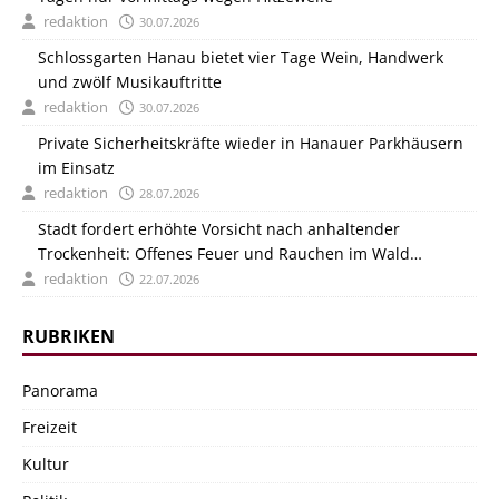
redaktion
30.07.2026
Schlossgarten Hanau bietet vier Tage Wein, Handwerk
und zwölf Musikauftritte
redaktion
30.07.2026
Private Sicherheitskräfte wieder in Hanauer Parkhäusern
im Einsatz
redaktion
28.07.2026
Stadt fordert erhöhte Vorsicht nach anhaltender
Trockenheit: Offenes Feuer und Rauchen im Wald
verboten
redaktion
22.07.2026
RUBRIKEN
Panorama
Freizeit
Kultur