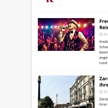
Fre
Rei
03
Fred
Schau
beei
ange
run
Zar
ihr
03
Zaras
ihrer