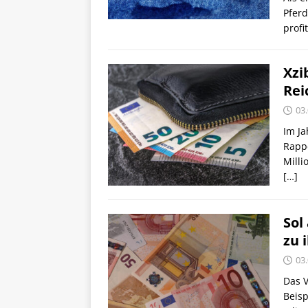
Pferd
profi
Xzi
Rei
03
Im Ja
Rapp
Milli
[…]
Sol
zu 
03
Das V
Beisp