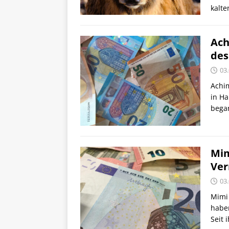
kalt
Ach
des
03
Achim
in Ha
began
Mim
Ver
03
Mimi 
habe
Seit 