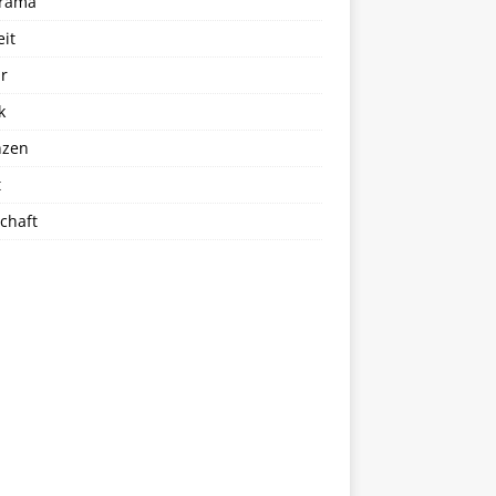
rama
eit
r
k
nzen
t
chaft