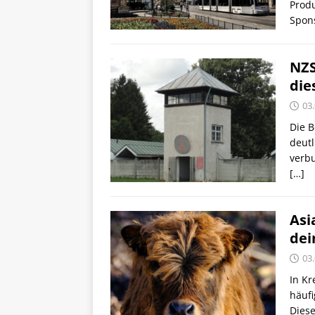
Produ
Spons
NZS
die
03
Die B
deut
verbu
[…]
Asi
dei
03
In Kr
häufi
Diese