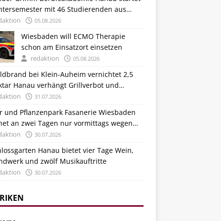
ntersemester mit 46 Studierenden aus
tschland und Italien
daktion
05.08.2026
Wiesbaden will ECMO Therapie
schon am Einsatzort einsetzen
redaktion
05.08.2026
ldbrand bei Klein-Auheim vernichtet 2,5
ktar Hanau verhängt Grillverbot und
stärkt Kontrollen
daktion
31.07.2026
er und Pflanzenpark Fasanerie Wiesbaden
fnet an zwei Tagen nur vormittags wegen
zewelle
daktion
30.07.2026
lossgarten Hanau bietet vier Tage Wein,
ndwerk und zwölf Musikauftritte
daktion
30.07.2026
RIKEN