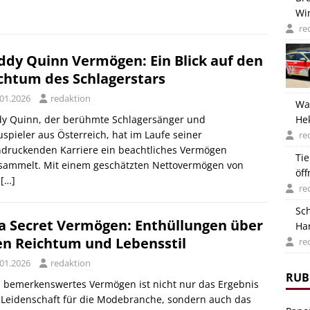
Wi
Deu
re
ddy Quinn Vermögen: Ein Blick auf den
chtum des Schlagerstars
.01.2026
redaktion
Wa
dy Quinn, der berühmte Schlagersänger und
He
spieler aus Österreich, hat im Laufe seiner
ver
re
ndruckenden Karriere ein beachtliches Vermögen
Ti
sammelt. Mit einem geschätzten Nettovermögen von
öf
d
[…]
Hit
re
Sch
a Secret Vermögen: Enthüllungen über
Ha
en Reichtum und Lebensstil
re
.01.2026
redaktion
RUB
 bemerkenswertes Vermögen ist nicht nur das Ergebnis
 Leidenschaft für die Modebranche, sondern auch das