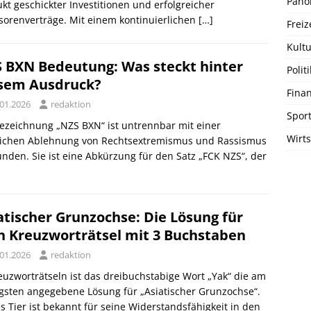
Pano
kt geschickter Investitionen und erfolgreicher
orenverträge. Mit einem kontinuierlichen
[…]
Freiz
Kultu
 BXN Bedeutung: Was steckt hinter
Politi
sem Ausdruck?
Fina
.01.2026
redaktion
Spor
ezeichnung „NZS BXN“ ist untrennbar mit einer
Wirts
lichen Ablehnung von Rechtsextremismus und Rassismus
nden. Sie ist eine Abkürzung für den Satz „FCK NZS“, der
atischer Grunzochse: Die Lösung für
n Kreuzworträtsel mit 3 Buchstaben
.01.2026
redaktion
euzworträtseln ist das dreibuchstabige Wort „Yak“ die am
gsten angegebene Lösung für „Asiatischer Grunzochse“.
s Tier ist bekannt für seine Widerstandsfähigkeit in den