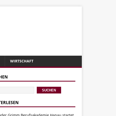
WIRTSCHAFT
HEN
SUCHEN
TERLESEN
üder Grimm Berufsakademie Hanau startet