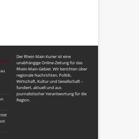
Der Rhein Main Kurier ist eine
unabhängige Online-Zeitung für das
Rhein-Main-Gebiet. Wir berichten über
nau
regionale Nachrichten, Politik,
Wirtschaft, Kultur und Gesellschaft –
fundiert, aktuell und aus
journalistischer Verantwortung für die
on
Region.
htet
bot