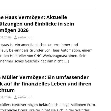
e Haas Vermögen: Aktuelle
ätzungen und Einblicke in sein
mögen 2026
.01.2026
redaktion
 Haas ist ein amerikanischer Unternehmer und
ieur, bekannt als Gründer von Haas Automation, einem
enden Hersteller von CNC-Werkzeugmaschinen. Sein
rnehmerisches Geschick hat ihm nicht
[…]
a Müller Vermögen: Ein umfassender
ck auf ihr finanzielles Leben und ihren
chtum
.01.2026
redaktion
Müllers Nettovermögen beläuft sich einige Millionen Euro.
rfolgreiche Dressurreiterin hat sie sich in der Welt des