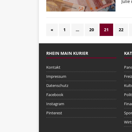
Julie
«
1
…
20
21
22
RHEIN MAIN KURIER
KAT
Kontakt
Pan
Impressum
Freiz
Datenschutz
Kult
Facebook
Polit
Instagram
Fina
Pinterest
Spor
Wirt