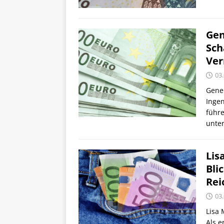
Gen
Sch
Ver
03
Gene
Ingen
führ
unte
Lis
Bli
Rei
03
Lisa 
Als e