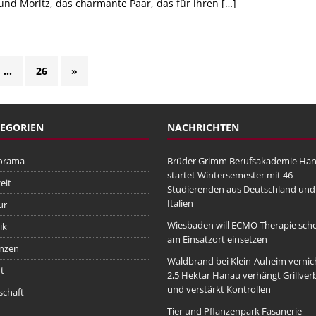
 und Moritz, das charmante Paar, das für ihren
[…]
…
26
»
EGORIEN
NACHRICHTEN
orama
Brüder Grimm Berufsakademie Ha
startet Wintersemester mit 46
eit
Studierenden aus Deutschland und
Italien
ur
Wiesbaden will ECMO Therapie sch
ik
am Einsatzort einsetzen
nzen
Waldbrand bei Klein-Auheim vernic
t
2,5 Hektar Hanau verhängt Grillver
und verstärkt Kontrollen
schaft
Tier und Pflanzenpark Fasanerie